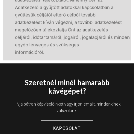
Adatkezelő a gyűjtött adatokkal kapcsolatban a
gyűjtésük céljától eltérő célból további
adatkezelést kíván végezni, a további adatkezelést
megelőzően tájékoztatja Önt az adatkezelés
céljáról, időtartamáról, jogairól, jogalapjáról és minden
egyéb lényeges és szükséges
információról.
Szeretnél minél hamarabb
kávégépet?
Hívja bátran képviselőinket vagy írjon emailt, mindenkinek
válszolunk.
KAPCSOLAT