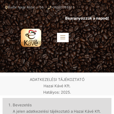
Budai Nagy Antal u. 36
+36303703610
Bearanyozzuk a napod!
ADATKEZELÉSI TÁJÉKOZTATÓ
Hazai Kávé Kft.
Hatályos: 2025.
Bevezetés
A jelen adatkezelési tájékoztató a Hazai Kávé Kft.