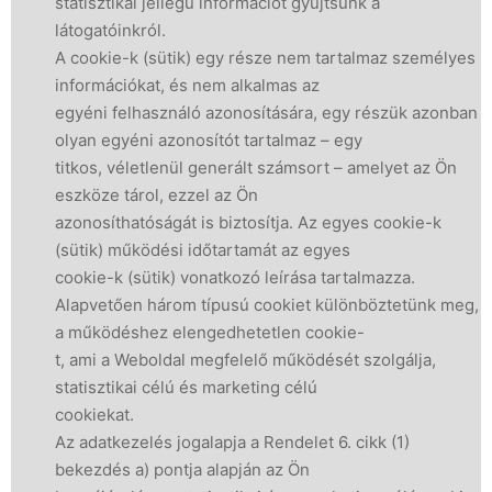
statisztikai jellegű információt gyűjtsünk a
látogatóinkról.
A cookie-k (sütik) egy része nem tartalmaz személyes
információkat, és nem alkalmas az
egyéni felhasználó azonosítására, egy részük azonban
olyan egyéni azonosítót tartalmaz – egy
titkos, véletlenül generált számsort – amelyet az Ön
eszköze tárol, ezzel az Ön
azonosíthatóságát is biztosítja. Az egyes cookie-k
(sütik) működési időtartamát az egyes
cookie-k (sütik) vonatkozó leírása tartalmazza.
Alapvetően három típusú cookiet különböztetünk meg,
a működéshez elengedhetetlen cookie-
t, ami a Weboldal megfelelő működését szolgálja,
statisztikai célú és marketing célú
cookiekat.
Az adatkezelés jogalapja a Rendelet 6. cikk (1)
bekezdés a) pontja alapján az Ön