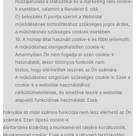
hozzájárulása a statisztikai és a marketing célú cookie-
k esetében, valamint a Rendelet 6. cikk
(1) bekezdés f) pontja szerint a Weboldal
működésének biztosításához szükséges jogos érdek,
a működéshez szükséges cookiek esetében.
10. A honlap által használt cookie-k és főbb jellemzői:
A működéshez elengedhetetlen cookie-k:
Amennyiben Ön nem fogadja el ezen cookie-k
használatát, akkor bizonyos funkciók nem
biztos, hogy elérhetőek lesznek az Ön számára.
A működéshez szigorúan szükséges cookie-k: Ezek a
cookie-k a weboldal használatához
nélkülözhetetlenek, és lehetővé teszik a weboldal
alapvető funkcióinak használatát. Ezek
hiányába az oldal számos funkciója nem lesz elérhető az Ön
számára. Ezen típusú cookie-k
élettartama kizárólag a munkamenet idejére korlátozódik.
Munkamenet cookie: Ezek a sütik a látogató tartózkodási