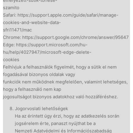
elhelyezett-sutik-torlese-
szamito
Safari: https://support.apple.com/guide/safari/manage-
cookies-and-website-data-
sfri11471/mac
Chrome: https://support.google.com/chrome/answer/95647
Edge: https://support.microsoft.com/hu-
hu/help/4027947/microsoft-edge-delete-
cookies
Felhívjuk a felhasználók figyelmét, hogy a sütik el nem
fogadásával bizonyos oldalak vagy
funkciók nem működnek megfelelően, valamint lehetséges,
hogy a felhasználó nem kap
jogosultságot bizonyos adatokhoz való hozzáféréshez.
Jogorvoslati lehetőségek
Ha az érintett úgy érzi, hogy az adatkezelés során
jogsérelem érte, panaszt nyújthat be a
Nemzeti Adatvédelmi és Információszabadság