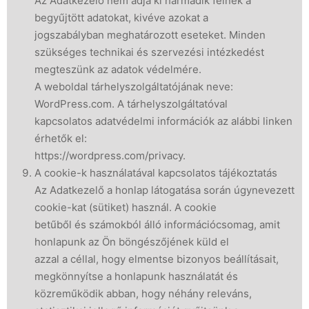
Az Adatkezelő nem adja ki harmadik félnek a
begyűjtött adatokat, kivéve azokat a
jogszabályban meghatározott eseteket. Minden
szükséges technikai és szervezési intézkedést
megteszünk az adatok védelmére.
A weboldal tárhelyszolgáltatójának neve:
WordPress.com. A tárhelyszolgáltatóval
kapcsolatos adatvédelmi információk az alábbi linken
érhetők el:
https://wordpress.com/privacy.
A cookie-k használatával kapcsolatos tájékoztatás
Az Adatkezelő a honlap látogatása során úgynevezett
cookie-kat (sütiket) használ. A cookie
betűből és számokból álló információcsomag, amit
honlapunk az Ön böngészőjének küld el
azzal a céllal, hogy elmentse bizonyos beállításait,
megkönnyítse a honlapunk használatát és
közreműködik abban, hogy néhány releváns,