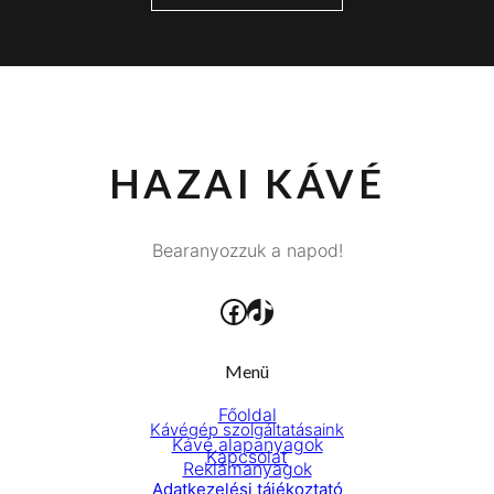
HAZAI KÁVÉ
Bearanyozzuk a napod!
Facebook
TikTok
Menü
Főoldal
Kávégép szolgáltatásaink
Kávé alapanyagok
Kapcsolat
Reklámanyagok
Adatkezelési tájékoztató