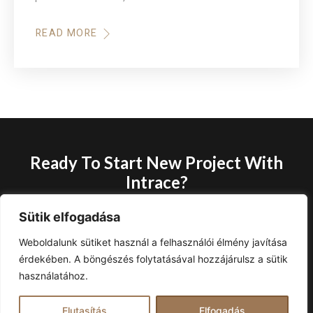
READ MORE
Ready To Start New Project With
Intrace?
Lorem ipsum dolor sit amet, consectetur adipiscing elit, sed
Sütik elfogadása
do eiusmod tempor incididunt ut labore et dolore magna
Weboldalunk sütiket használ a felhasználói élmény javítása
aliqua.
érdekében. A böngészés folytatásával hozzájárulsz a sütik
használatához.
CONTACT US
Elutasítás
Elfogadás